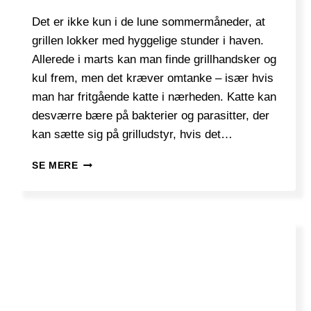
Det er ikke kun i de lune sommermåneder, at
grillen lokker med hyggelige stunder i haven.
Allerede i marts kan man finde grillhandsker og
kul frem, men det kræver omtanke – især hvis
man har fritgående katte i nærheden. Katte kan
desværre bære på bakterier og parasitter, der
kan sætte sig på grilludstyr, hvis det…
HVILKE
SE MERE
KATTESYGDOMME
KAN
KOMME
FRA
KATTE
OG
ANDRE
DYR