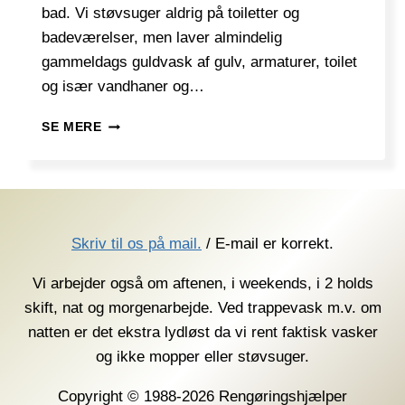
bad. Vi støvsuger aldrig på toiletter og
badeværelser, men laver almindelig
gammeldags guldvask af gulv, armaturer, toilet
og især vandhaner og…
NEJ
SE MERE
DET
MÅ
MAN
IKKE!
(STØVSUGE
PÅ
Skriv til os på mail.
/ E-mail er korrekt.
BADEVÆRELSET)
Vi arbejder også om aftenen, i weekends, i 2 holds
skift, nat og morgenarbejde. Ved trappevask m.v. om
natten er det ekstra lydløst da vi rent faktisk vasker
og ikke mopper eller støvsuger.
Copyright © 1988-2026 Rengøringshjælper