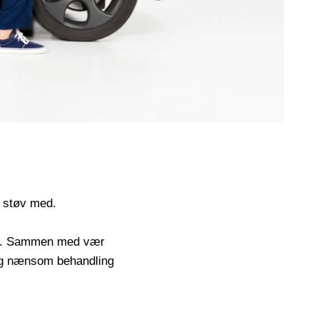
t støv med.
 m.v. Sammen med vær
 og nænsom behandling