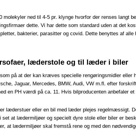
 molekyler ned til 4-5 pr. klynge hvorfor der renses langt b
ingsfirmaer dette. Vi har dette som standard uden at det ko
letter, bakterier, parasitter og covid. Dette benyttes af alle 
faer, læderstole og til læder i biler
 på at der kan kræves specielle rengøringsmidler eller hel
 Porsche, Jaguar, Mercedes, BMW, Audi, VW m.fl. efter forsk
en PH værdi på ca. 11. Hvis bilproducenten anbefaler et fe
r læderstuer eller en bil med læder plejes regelmæssigt. De
 vi set at lædermiljøer og specielt dyre stole eller biler er b
ker, at lædermiljøer skal fremstå rene og med den nødvendig