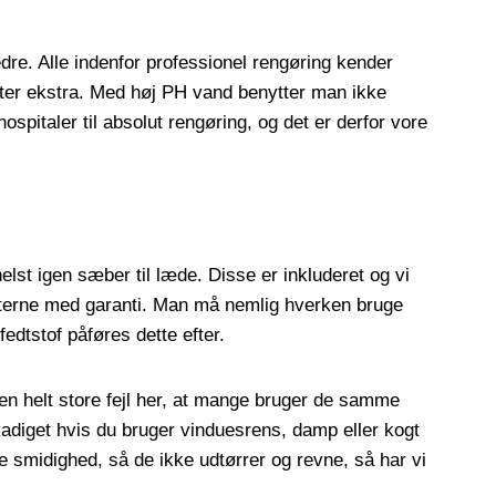
edre. Alle indenfor professionel rengøring kender
ster ekstra. Med høj PH vand benytter man ikke
hospitaler til absolut rengøring, og det er derfor vore
st igen sæber til læde. Disse er inkluderet og vi
rifterne med garanti. Man må nemlig hverken bruge
dtstof påføres dette efter.
n helt store fejl her, at mange bruger de samme
eskadiget hvis du bruger vinduesrens, damp eller kogt
e smidighed, så de ikke udtørrer og revne, så har vi