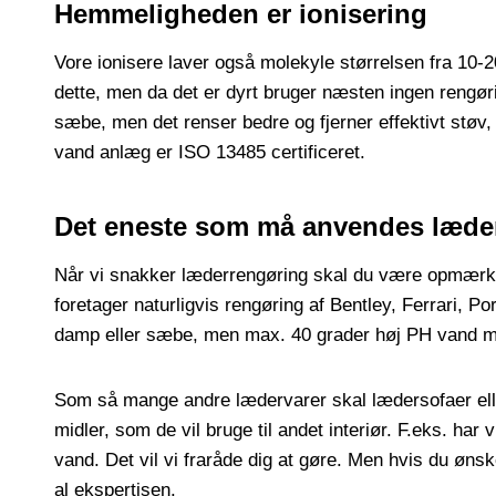
Hemmeligheden er ionisering
Vore ionisere laver også molekyle størrelsen fra 10-20
dette, men da det er dyrt bruger næsten ingen rengør
sæbe, men det renser bedre og fjerner effektivt støv, p
vand anlæg er ISO 13485 certificeret.
Det eneste som må anvendes læderso
Når vi snakker læderrengøring skal du være opmærksom
foretager naturligvis rengøring af Bentley, Ferrari,
damp eller sæbe, men max. 40 grader høj PH vand med 
Som så mange andre lædervarer skal lædersofaer elle
midler, som de vil bruge til andet interiør. F.eks. har
vand. Det vil vi fraråde dig at gøre. Men hvis du øns
al ekspertisen.