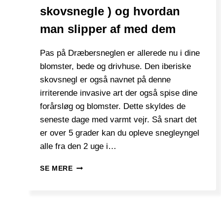
skovsnegle ) og hvordan
man slipper af med dem
Pas på Dræbersneglen er allerede nu i dine
blomster, bede og drivhuse. Den iberiske
skovsnegl er også navnet på denne
irriterende invasive art der også spise dine
forårsløg og blomster. Dette skyldes de
seneste dage med varmt vejr. Så snart det
er over 5 grader kan du opleve snegleyngel
alle fra den 2 uge i…
DRÆBERSNEGLE
SE MERE
(
IBERISKE
SKOVSNEGLE
)
OG