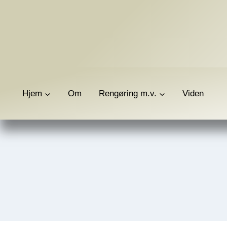
Fortsæt
til
indhold
Hjem
Om
Rengøring m.v.
Viden