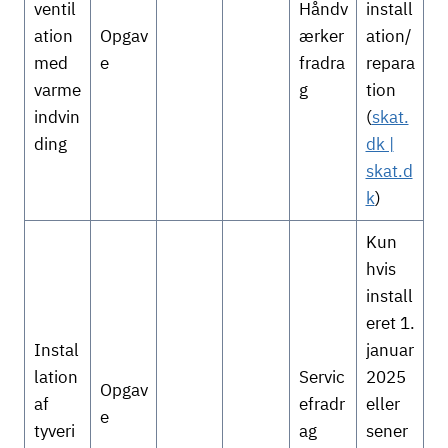
ventil
Håndv
install
ation
Opgav
ærker
ation/
med
e
fradra
repara
varme
g
tion
indvin
(
skat.
ding
dk |
skat.d
k
)
Kun
hvis
install
eret 1.
Instal
januar
lation
Servic
2025
Opgav
af
efradr
eller
e
tyveri
ag
sener