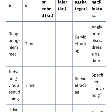
pr.
ialer
agska
ng til
e
d
enhe
(kr.)
tegori
faktu
d (kr.)
ra
Angiv
Reng
udfør
Servic
øring i
elsesa
Time
efradr
hjem
dress
ag
met
e og
dato
Indve
Specif
ndig
Servic
icer
vindu
Time
efradr
“indve
espud
ag
ndig”
sning
Udve