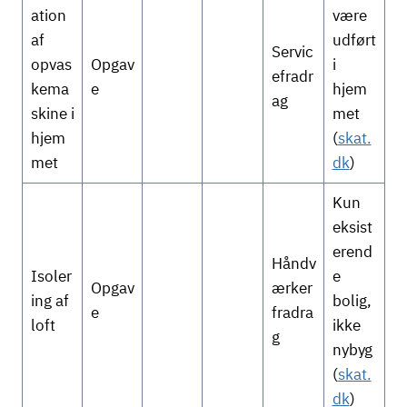
ation
være
af
udført
Servic
opvas
Opgav
i
efradr
kema
e
hjem
ag
skine i
met
hjem
(
skat.
met
dk
)
Kun
eksist
erend
Håndv
Isoler
e
Opgav
ærker
ing af
bolig,
e
fradra
loft
ikke
g
nybyg
(
skat.
dk
)