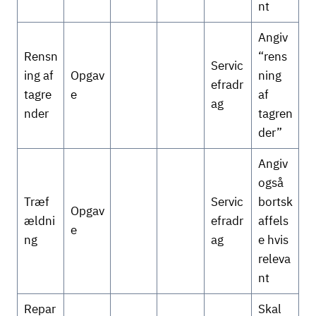
nt
Angiv
Rensn
“rens
Servic
ing af
Opgav
ning
efradr
tagre
e
af
ag
nder
tagren
der”
Angiv
også
Træf
Servic
bortsk
Opgav
ældni
efradr
affels
e
ng
ag
e hvis
releva
nt
Repar
Skal