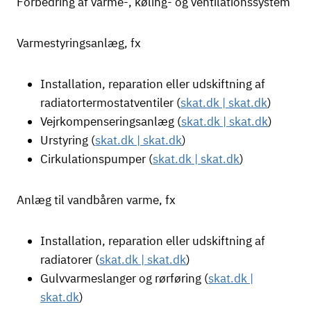
Forbedring af varme-, køling- og ventilationssystem
Varmestyringsanlæg, fx
Installation, reparation eller udskiftning af
radiatortermostatventiler (
skat.dk | skat.dk
)
Vejrkompenseringsanlæg (
skat.dk | skat.dk
)
Urstyring (
skat.dk | skat.dk
)
Cirkulationspumper (
skat.dk | skat.dk
)
Anlæg til vandbåren varme, fx
Installation, reparation eller udskiftning af
radiatorer (
skat.dk | skat.dk
)
Gulvvarmeslanger og rørføring (
skat.dk |
skat.dk
)