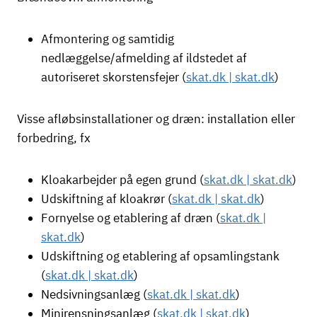
Afmontering og samtidig
nedlæggelse/afmelding af ildstedet af
autoriseret skorstensfejer (
skat.dk | skat.dk
)
Visse afløbsinstallationer og dræn: installation eller
forbedring, fx
Kloakarbejder på egen grund (
skat.dk | skat.dk
)
Udskiftning af kloakrør (
skat.dk | skat.dk
)
Fornyelse og etablering af dræn (
skat.dk |
skat.dk
)
Udskiftning og etablering af opsamlingstank
(
skat.dk | skat.dk
)
Nedsivningsanlæg (
skat.dk | skat.dk
)
Minirensningsanlæg (
skat.dk | skat.dk
)