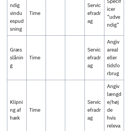
Specif
ndig
Servic
icer
vindu
Time
efradr
“udve
espud
ag
ndig”
sning
Angiv
Græs
Servic
areal
slånin
Time
efradr
eller
g
ag
tidsfo
rbrug
Angiv
længd
Klipni
Servic
e/høj
ng af
Time
efradr
de
hæk
ag
hvis
releva