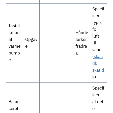
Specif
icer
type,
Instal
fx
lation
Håndv
luft-
af
Opgav
ærker
til-
varme
e
fradra
vand
pump
g
(
skat.
e
dk |
skat.d
k
)
Specif
icer
Balan
at det
ceret
er