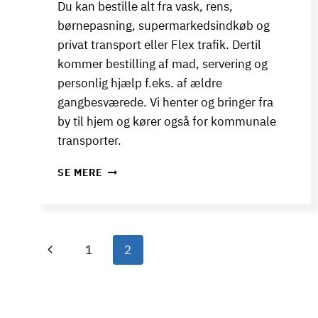
Du kan bestille alt fra vask, rens,
børnepasning, supermarkedsindkøb og
privat transport eller Flex trafik. Dertil
kommer bestilling af mad, servering og
personlig hjælp f.eks. af ældre
gangbesværede. Vi henter og bringer fra
by til hjem og kører også for kommunale
transporter.
RENGØRING
SE MERE
FOR
DET
OFFENTLIGE
Side
Forrige
1
2
navigation
side