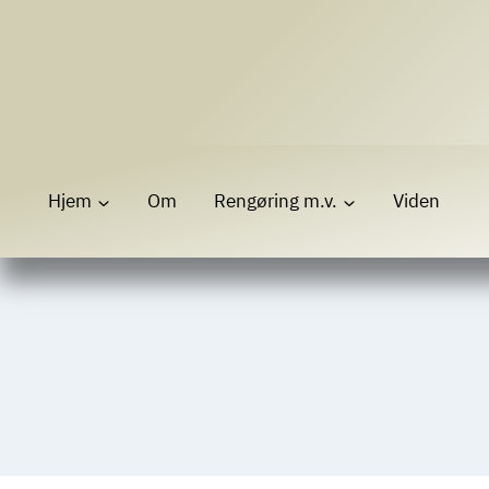
Fortsæt
til
indhold
Hjem
Om
Rengøring m.v.
Viden