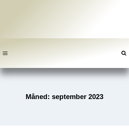
Fortsæt
til
indhold
Måned: september 2023