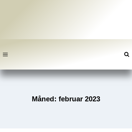
Fortsæt
til
indhold
Måned: februar 2023